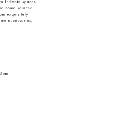
to intimate spaces
 the home sourced
rom exquisitely
room accessories,
00pm