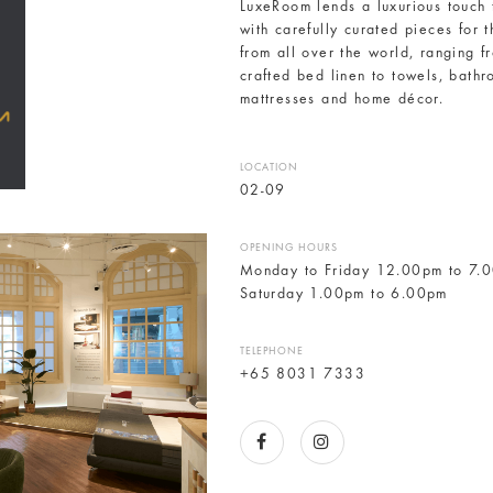
LuxeRoom lends a luxurious touch 
with carefully curated pieces for
from all over the world, ranging f
crafted bed linen to towels, bath
mattresses and home décor.
LOCATION
02-09
OPENING HOURS
Monday to Friday 12.00pm to 7.
Saturday 1.00pm to 6.00pm
TELEPHONE
+65 8031 7333