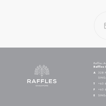
Raffles A
Raffles
A
328 
SING
T
+65 
F
+65 
E
SING