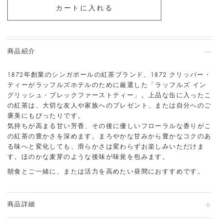
商品紹介
1872
年創業のシンガポールの紅茶ブランド、
1872
クリッパー・
ティーがラッフルズホテルの
ために厳選した「ラッフルズ イン
グリッシュ・ブレックファーストティー」。上品な缶に入ったこ
の紅茶は、大切な友人や家族へのプレゼント、または自分へのご
褒美にもぴったりです。
気持ちが高まる甘い芳香、その後に優しいフローラルな香りがこ
の紅茶の豊かさを深めます。まろやかな甘みから豊かなコクのあ
る味へと変化しても、滑らかさは変わらずお楽しみいただけま
す。ほのかな麦芽のような後味が味覚を包みます。
朝食とご一緒に、または活力を高めたい昼間におすすめです。
商品詳細