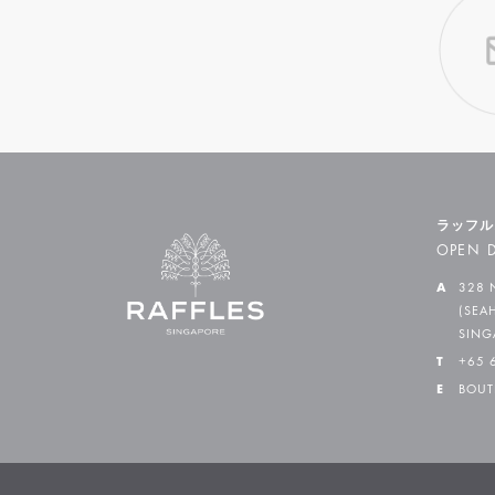
ラッフル
OPEN D
A
328 
(SEA
SING
T
+65 
E
BOUT