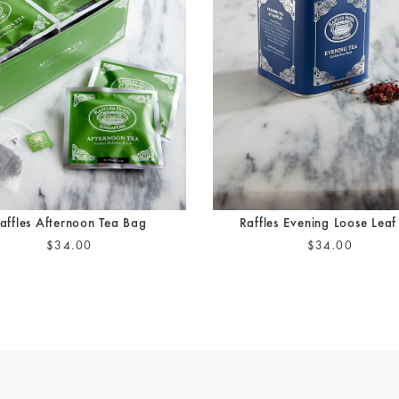
affles Afternoon Tea Bag
Raffles Evening Loose Leaf
$34.00
$34.00