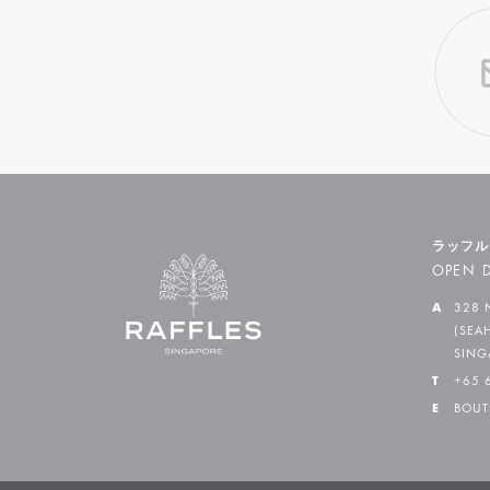
ラッフル
OPEN D
A
328 
(SEA
SING
T
+65 
E
BOUT